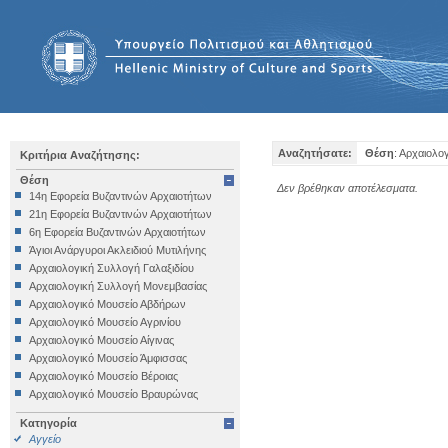
Αναζητήσατε:
Θέση
: Αρχαιολο
Κριτήρια Αναζήτησης:
Θέση
Δεν βρέθηκαν αποτέλεσματα.
14η Εφορεία Βυζαντινών Αρχαιοτήτων
21η Εφορεία Βυζαντινών Αρχαιοτήτων
6η Εφορεία Βυζαντινών Αρχαιοτήτων
Άγιοι Ανάργυροι Ακλειδιού Μυτιλήνης
Αρχαιολογική Συλλογή Γαλαξιδίου
Αρχαιολογική Συλλογή Μονεμβασίας
Αρχαιολογικό Μουσείο Αβδήρων
Αρχαιολογικό Μουσείο Αγρινίου
Αρχαιολογικό Μουσείο Αίγινας
Αρχαιολογικό Μουσείο Άμφισσας
Αρχαιολογικό Μουσείο Βέροιας
Αρχαιολογικό Μουσείο Βραυρώνας
Αρχαιολογικό Μουσείο Δελφών
Κατηγορία
Αρχαιολογικό Μουσείο Ηγουμενίτσας
Αγγείο