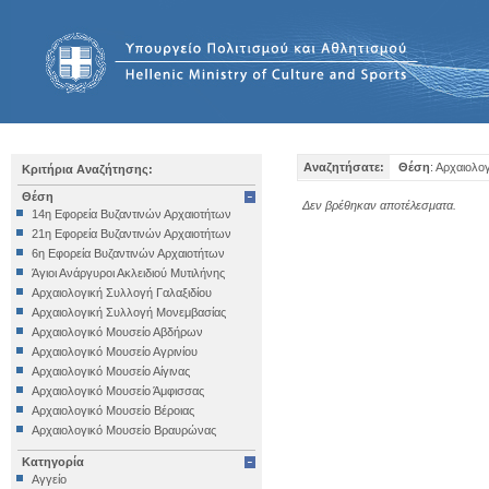
Αναζητήσατε:
Θέση
: Αρχαιολο
Κριτήρια Αναζήτησης:
Θέση
Δεν βρέθηκαν αποτέλεσματα.
14η Εφορεία Βυζαντινών Αρχαιοτήτων
21η Εφορεία Βυζαντινών Αρχαιοτήτων
6η Εφορεία Βυζαντινών Αρχαιοτήτων
Άγιοι Ανάργυροι Ακλειδιού Μυτιλήνης
Αρχαιολογική Συλλογή Γαλαξιδίου
Αρχαιολογική Συλλογή Μονεμβασίας
Αρχαιολογικό Μουσείο Αβδήρων
Αρχαιολογικό Μουσείο Αγρινίου
Αρχαιολογικό Μουσείο Αίγινας
Αρχαιολογικό Μουσείο Άμφισσας
Αρχαιολογικό Μουσείο Βέροιας
Αρχαιολογικό Μουσείο Βραυρώνας
Αρχαιολογικό Μουσείο Δελφών
Κατηγορία
Αρχαιολογικό Μουσείο Ηγουμενίτσας
Αγγείο