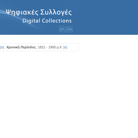
ΕΛ
ΕΝ
[
x
]
Χρονική Περίοδος
: 1821 - 1900 μ.Χ.
[
x
]