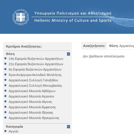
Αναζητήσατε:
Θέση
: Αρχαιολο
Κριτήρια Αναζήτησης:
Θέση
Δεν βρέθηκαν αποτέλεσματα.
14η Εφορεία Βυζαντινών Αρχαιοτήτων
21η Εφορεία Βυζαντινών Αρχαιοτήτων
6η Εφορεία Βυζαντινών Αρχαιοτήτων
Άγιοι Ανάργυροι Ακλειδιού Μυτιλήνης
Αρχαιολογική Συλλογή Γαλαξιδίου
Αρχαιολογική Συλλογή Μονεμβασίας
Αρχαιολογικό Μουσείο Αβδήρων
Αρχαιολογικό Μουσείο Αγρινίου
Αρχαιολογικό Μουσείο Αίγινας
Αρχαιολογικό Μουσείο Άμφισσας
Αρχαιολογικό Μουσείο Βέροιας
Αρχαιολογικό Μουσείο Βραυρώνας
Αρχαιολογικό Μουσείο Δελφών
Κατηγορία
Αρχαιολογικό Μουσείο Ηγουμενίτσας
Αγγείο