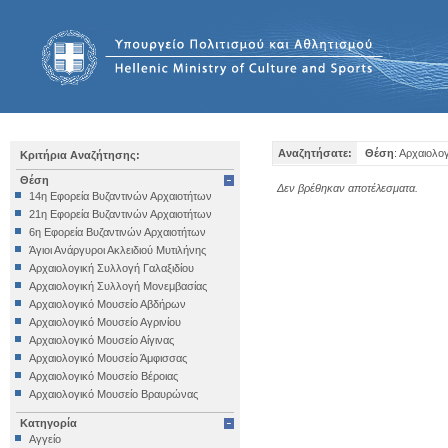
Αναζητήσατε:
Θέση
: Αρχαιολο
Κριτήρια Αναζήτησης:
Θέση
Δεν βρέθηκαν αποτέλεσματα.
14η Εφορεία Βυζαντινών Αρχαιοτήτων
21η Εφορεία Βυζαντινών Αρχαιοτήτων
6η Εφορεία Βυζαντινών Αρχαιοτήτων
Άγιοι Ανάργυροι Ακλειδιού Μυτιλήνης
Αρχαιολογική Συλλογή Γαλαξιδίου
Αρχαιολογική Συλλογή Μονεμβασίας
Αρχαιολογικό Μουσείο Αβδήρων
Αρχαιολογικό Μουσείο Αγρινίου
Αρχαιολογικό Μουσείο Αίγινας
Αρχαιολογικό Μουσείο Άμφισσας
Αρχαιολογικό Μουσείο Βέροιας
Αρχαιολογικό Μουσείο Βραυρώνας
Αρχαιολογικό Μουσείο Δελφών
Κατηγορία
Αρχαιολογικό Μουσείο Ηγουμενίτσας
Αγγείο