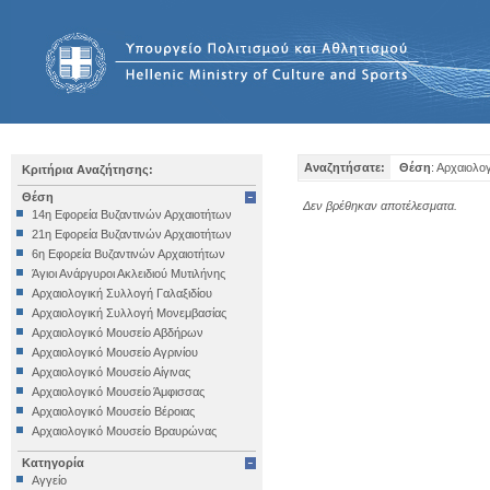
Αναζητήσατε:
Θέση
: Αρχαιολο
Κριτήρια Αναζήτησης:
Θέση
Δεν βρέθηκαν αποτέλεσματα.
14η Εφορεία Βυζαντινών Αρχαιοτήτων
21η Εφορεία Βυζαντινών Αρχαιοτήτων
6η Εφορεία Βυζαντινών Αρχαιοτήτων
Άγιοι Ανάργυροι Ακλειδιού Μυτιλήνης
Αρχαιολογική Συλλογή Γαλαξιδίου
Αρχαιολογική Συλλογή Μονεμβασίας
Αρχαιολογικό Μουσείο Αβδήρων
Αρχαιολογικό Μουσείο Αγρινίου
Αρχαιολογικό Μουσείο Αίγινας
Αρχαιολογικό Μουσείο Άμφισσας
Αρχαιολογικό Μουσείο Βέροιας
Αρχαιολογικό Μουσείο Βραυρώνας
Αρχαιολογικό Μουσείο Δελφών
Κατηγορία
Αρχαιολογικό Μουσείο Ηγουμενίτσας
Αγγείο