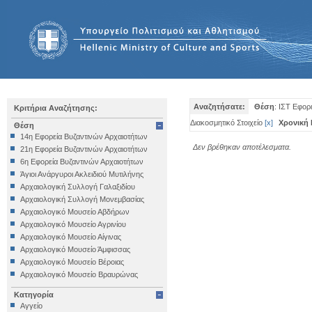
Αναζητήσατε:
Θέση
: ΙΣΤ Εφορ
Κριτήρια Αναζήτησης:
Διακοσμητικό Στοιχείο
[
x
]
Χρονική 
Θέση
14η Εφορεία Βυζαντινών Αρχαιοτήτων
Δεν βρέθηκαν αποτέλεσματα.
21η Εφορεία Βυζαντινών Αρχαιοτήτων
6η Εφορεία Βυζαντινών Αρχαιοτήτων
Άγιοι Ανάργυροι Ακλειδιού Μυτιλήνης
Αρχαιολογική Συλλογή Γαλαξιδίου
Αρχαιολογική Συλλογή Μονεμβασίας
Αρχαιολογικό Μουσείο Αβδήρων
Αρχαιολογικό Μουσείο Αγρινίου
Αρχαιολογικό Μουσείο Αίγινας
Αρχαιολογικό Μουσείο Άμφισσας
Αρχαιολογικό Μουσείο Βέροιας
Αρχαιολογικό Μουσείο Βραυρώνας
Αρχαιολογικό Μουσείο Δελφών
Κατηγορία
Αρχαιολογικό Μουσείο Ηγουμενίτσας
Αγγείο