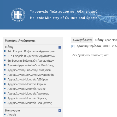
Αναζητήσατε:
Θέση
: Ιερός Να
Κριτήρια Αναζήτησης:
[
x
]
Χρονική Περίοδος
: 3100 - 205
Θέση
14η Εφορεία Βυζαντινών Αρχαιοτήτων
Δεν βρέθηκαν αποτέλεσματα.
21η Εφορεία Βυζαντινών Αρχαιοτήτων
6η Εφορεία Βυζαντινών Αρχαιοτήτων
Άγιοι Ανάργυροι Ακλειδιού Μυτιλήνης
Αρχαιολογική Συλλογή Γαλαξιδίου
Αρχαιολογική Συλλογή Μονεμβασίας
Αρχαιολογικό Μουσείο Αβδήρων
Αρχαιολογικό Μουσείο Αγρινίου
Αρχαιολογικό Μουσείο Αίγινας
Αρχαιολογικό Μουσείο Άμφισσας
Αρχαιολογικό Μουσείο Βέροιας
Αρχαιολογικό Μουσείο Βραυρώνας
Αρχαιολογικό Μουσείο Δελφών
Κατηγορία
Αρχαιολογικό Μουσείο Ηγουμενίτσας
Αγγείο