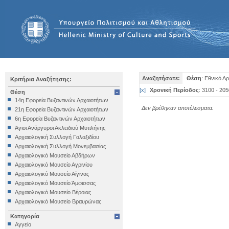
Αναζητήσατε:
Θέση
: Εθνικό Α
Κριτήρια Αναζήτησης:
[
x
]
Χρονική Περίοδος
: 3100 - 205
Θέση
14η Εφορεία Βυζαντινών Αρχαιοτήτων
Δεν βρέθηκαν αποτέλεσματα.
21η Εφορεία Βυζαντινών Αρχαιοτήτων
6η Εφορεία Βυζαντινών Αρχαιοτήτων
Άγιοι Ανάργυροι Ακλειδιού Μυτιλήνης
Αρχαιολογική Συλλογή Γαλαξιδίου
Αρχαιολογική Συλλογή Μονεμβασίας
Αρχαιολογικό Μουσείο Αβδήρων
Αρχαιολογικό Μουσείο Αγρινίου
Αρχαιολογικό Μουσείο Αίγινας
Αρχαιολογικό Μουσείο Άμφισσας
Αρχαιολογικό Μουσείο Βέροιας
Αρχαιολογικό Μουσείο Βραυρώνας
Αρχαιολογικό Μουσείο Δελφών
Κατηγορία
Αρχαιολογικό Μουσείο Ηγουμενίτσας
Αγγείο