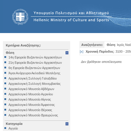
Αναζητήσατε:
Θέση
: Ιερός Ναό
Κριτήρια Αναζήτησης:
[
x
]
Χρονική Περίοδος
: 3100 - 205
Θέση
14η Εφορεία Βυζαντινών Αρχαιοτήτων
Δεν βρέθηκαν αποτέλεσματα.
21η Εφορεία Βυζαντινών Αρχαιοτήτων
6η Εφορεία Βυζαντινών Αρχαιοτήτων
Άγιοι Ανάργυροι Ακλειδιού Μυτιλήνης
Αρχαιολογική Συλλογή Γαλαξιδίου
Αρχαιολογική Συλλογή Μονεμβασίας
Αρχαιολογικό Μουσείο Αβδήρων
Αρχαιολογικό Μουσείο Αγρινίου
Αρχαιολογικό Μουσείο Αίγινας
Αρχαιολογικό Μουσείο Άμφισσας
Αρχαιολογικό Μουσείο Βέροιας
Αρχαιολογικό Μουσείο Βραυρώνας
Αρχαιολογικό Μουσείο Δελφών
Κατηγορία
Αρχαιολογικό Μουσείο Ηγουμενίτσας
Αγγείο