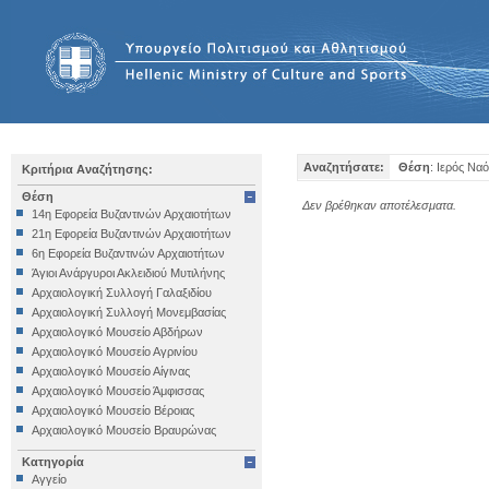
Αναζητήσατε:
Θέση
: Ιερός Να
Κριτήρια Αναζήτησης:
Θέση
Δεν βρέθηκαν αποτέλεσματα.
14η Εφορεία Βυζαντινών Αρχαιοτήτων
21η Εφορεία Βυζαντινών Αρχαιοτήτων
6η Εφορεία Βυζαντινών Αρχαιοτήτων
Άγιοι Ανάργυροι Ακλειδιού Μυτιλήνης
Αρχαιολογική Συλλογή Γαλαξιδίου
Αρχαιολογική Συλλογή Μονεμβασίας
Αρχαιολογικό Μουσείο Αβδήρων
Αρχαιολογικό Μουσείο Αγρινίου
Αρχαιολογικό Μουσείο Αίγινας
Αρχαιολογικό Μουσείο Άμφισσας
Αρχαιολογικό Μουσείο Βέροιας
Αρχαιολογικό Μουσείο Βραυρώνας
Αρχαιολογικό Μουσείο Δελφών
Κατηγορία
Αρχαιολογικό Μουσείο Ηγουμενίτσας
Αγγείο