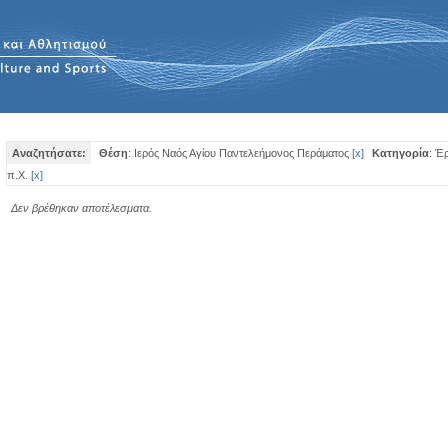
Αναζητήσατε:
Θέση
: Ιερός Ναός Αγίου Παντελεήμονος Περάματος
[
x
]
Κατηγορία
: Έ
π.Χ.
[
x
]
Δεν βρέθηκαν αποτέλεσματα.