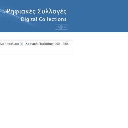
ΕΛ
ΕΝ
ργο Ψηφιδωτό
[
x
]
Χρονική Περίοδος
: 900 - 480