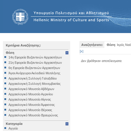
Αναζητήσατε:
Θέση
: Ιερός Να
Κριτήρια Αναζήτησης:
[
x
]
Θέση
14η Εφορεία Βυζαντινών Αρχαιοτήτων
Δεν βρέθηκαν αποτέλεσματα.
21η Εφορεία Βυζαντινών Αρχαιοτήτων
6η Εφορεία Βυζαντινών Αρχαιοτήτων
Άγιοι Ανάργυροι Ακλειδιού Μυτιλήνης
Αρχαιολογική Συλλογή Γαλαξιδίου
Αρχαιολογική Συλλογή Μονεμβασίας
Αρχαιολογικό Μουσείο Αβδήρων
Αρχαιολογικό Μουσείο Αγρινίου
Αρχαιολογικό Μουσείο Αίγινας
Αρχαιολογικό Μουσείο Άμφισσας
Αρχαιολογικό Μουσείο Βέροιας
Αρχαιολογικό Μουσείο Βραυρώνας
Αρχαιολογικό Μουσείο Δελφών
Κατηγορία
Αρχαιολογικό Μουσείο Ηγουμενίτσας
Αγγείο