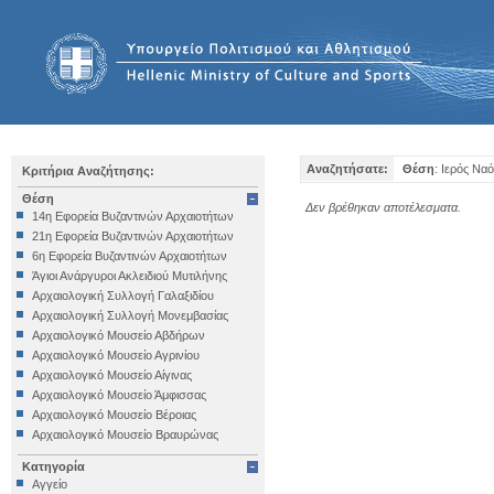
Αναζητήσατε:
Θέση
: Ιερός Να
Κριτήρια Αναζήτησης:
Θέση
Δεν βρέθηκαν αποτέλεσματα.
14η Εφορεία Βυζαντινών Αρχαιοτήτων
21η Εφορεία Βυζαντινών Αρχαιοτήτων
6η Εφορεία Βυζαντινών Αρχαιοτήτων
Άγιοι Ανάργυροι Ακλειδιού Μυτιλήνης
Αρχαιολογική Συλλογή Γαλαξιδίου
Αρχαιολογική Συλλογή Μονεμβασίας
Αρχαιολογικό Μουσείο Αβδήρων
Αρχαιολογικό Μουσείο Αγρινίου
Αρχαιολογικό Μουσείο Αίγινας
Αρχαιολογικό Μουσείο Άμφισσας
Αρχαιολογικό Μουσείο Βέροιας
Αρχαιολογικό Μουσείο Βραυρώνας
Αρχαιολογικό Μουσείο Δελφών
Κατηγορία
Αρχαιολογικό Μουσείο Ηγουμενίτσας
Αγγείο