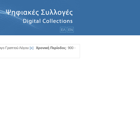
ΕΛ
ΕΝ
ργο Γραπτού Λόγου
[
x
]
Χρονική Περίοδος
: 900 -