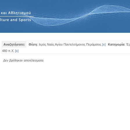
Αναζητήσατε:
Θέση
: Ιερός Ναός Αγίου Παντελεήμονος Περάματος
[
x
]
Κατηγορία
: Έ
480 π.Χ.
[
x
]
Δεν βρέθηκαν αποτέλεσματα.