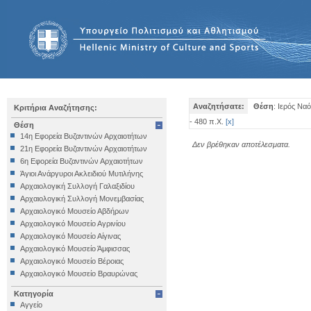
Αναζητήσατε:
Θέση
: Ιερός Να
Κριτήρια Αναζήτησης:
- 480 π.Χ.
[
x
]
Θέση
14η Εφορεία Βυζαντινών Αρχαιοτήτων
Δεν βρέθηκαν αποτέλεσματα.
21η Εφορεία Βυζαντινών Αρχαιοτήτων
6η Εφορεία Βυζαντινών Αρχαιοτήτων
Άγιοι Ανάργυροι Ακλειδιού Μυτιλήνης
Αρχαιολογική Συλλογή Γαλαξιδίου
Αρχαιολογική Συλλογή Μονεμβασίας
Αρχαιολογικό Μουσείο Αβδήρων
Αρχαιολογικό Μουσείο Αγρινίου
Αρχαιολογικό Μουσείο Αίγινας
Αρχαιολογικό Μουσείο Άμφισσας
Αρχαιολογικό Μουσείο Βέροιας
Αρχαιολογικό Μουσείο Βραυρώνας
Αρχαιολογικό Μουσείο Δελφών
Κατηγορία
Αρχαιολογικό Μουσείο Ηγουμενίτσας
Αγγείο