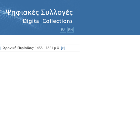
ΕΛ
ΕΝ
]
Χρονική Περίοδος
: 1453 - 1821 μ.Χ.
[
x
]