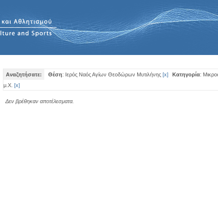
Αναζητήσατε:
Θέση
: Ιερός Ναός Αγίων Θεοδώρων Μυτιλήνης
[
x
]
Κατηγορία
: Μικρο
μ.Χ.
[
x
]
Δεν βρέθηκαν αποτέλεσματα.