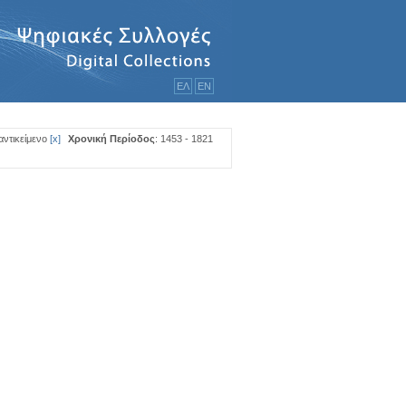
ΕΛ
ΕΝ
αντικείμενο
[
x
]
Χρονική Περίοδος
: 1453 - 1821