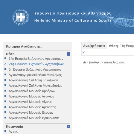
Αναζητήσατε:
Θέση
: 21η Εφορ
Κριτήρια Αναζήτησης:
[
x
]
Θέση
14η Εφορεία Βυζαντινών Αρχαιοτήτων
Δεν βρέθηκαν αποτέλεσματα.
21η Εφορεία Βυζαντινών Αρχαιοτήτων
6η Εφορεία Βυζαντινών Αρχαιοτήτων
Άγιοι Ανάργυροι Ακλειδιού Μυτιλήνης
Αρχαιολογική Συλλογή Γαλαξιδίου
Αρχαιολογική Συλλογή Μονεμβασίας
Αρχαιολογικό Μουσείο Αβδήρων
Αρχαιολογικό Μουσείο Αγρινίου
Αρχαιολογικό Μουσείο Αίγινας
Αρχαιολογικό Μουσείο Άμφισσας
Αρχαιολογικό Μουσείο Βέροιας
Αρχαιολογικό Μουσείο Βραυρώνας
Αρχαιολογικό Μουσείο Δελφών
Κατηγορία
Αρχαιολογικό Μουσείο Ηγουμενίτσας
Αγγείο