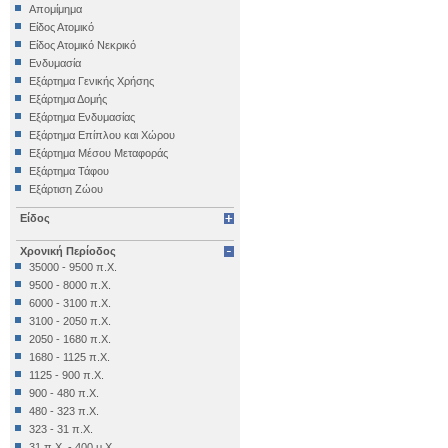
Αρχαιολογικό Μουσείο Ηρακλείου
Απομίμημα
Αρχαιολογικό Μουσείο Θεσσαλονίκης
Είδος Ατομικό
Αρχαιολογικό Μουσείο Θηβών
Είδος Ατομικό Νεκρικό
Αρχαιολογικό Μουσείο Ιεράπετρας
Ενδυμασία
Αρχαιολογικό Μουσείο Κέας
Εξάρτημα Γενικής Χρήσης
Αρχαιολογικό Μουσείο Κυθήρων
Εξάρτημα Δομής
Αρχαιολογικό Μουσείο Λάρισας
Εξάρτημα Ενδυμασίας
Αρχαιολογικό Μουσείο Μεσσηνίας
Εξάρτημα Επίπλου και Χώρου
(Καλαμάτα)
Εξάρτημα Μέσου Μεταφοράς
Αρχαιολογικό Μουσείο Μυστρά
Εξάρτημα Τάφου
Αρχαιολογικό Μουσείο Ολυμπίας
Εξάρτιση Ζώου
Αρχαιολογικό Μουσείο Πειραιά
Επιγραφή Iδιωτική
Αρχαιολογικό Μουσείο Πόρου
Είδος
Επιγραφή Δημόσια
Αρχαιολογικό Μουσείο Σαλαμίνας
Επιγραφή Θρησκευτική
Αρχαιολογικό Μουσείο Σάμου
Χρονική Περίοδος
Επιγραφή Ιδιωτική
Αρχαιολογικό Μουσείο Σητείας
35000 - 9500 π.Χ.
Έπιπλο
Αρχαιολογικό Μουσείο Σπάρτης
9500 - 8000 π.Χ.
Εργαλείο
Αρχαιολογικό Μουσείο Χίου
6000 - 3100 π.Χ.
Έργο Γραπτού Λόγου
Βυζαντινό και Χριστιανικό Μουσείο
3100 - 2050 π.Χ.
Έργο Γραπτού Λόγου (Θρησκευτικό)
Βυζαντινό Μουσείο Βέροιας
2050 - 1680 π.Χ.
Έργο Διακοσμητικό
Βυζαντινό Μουσείο Καστοριάς
1680 - 1125 π.Χ.
Εργο Ζωγραφικό
Βυζαντινό Μουσείο Φθιώτιδας (Υπάτη)
1125 - 900 π.Χ.
Έργο Ζωγραφικό
Εθνικό Αρχαιολογικό Μουσείο
900 - 480 π.Χ.
Έργο Ζωγραφικό - Κατασκευή
Εξωκκλήσι Ταξιαρχών Κάτω Τρίτους
480 - 323 π.Χ.
Έργο Κοροπλαστικής
Επιγραφικό Μουσείο
323 - 31 π.Χ.
Έργο Μεταλλοτεχνίας
Εφορεία Εναλίων Αρχαιοτήτων
31 π.Χ. - 400 μ.Χ.