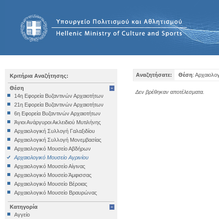
Αναζητήσατε:
Θέση
: Αρχαιολο
Κριτήρια Αναζήτησης:
Θέση
Δεν βρέθηκαν αποτέλεσματα.
14η Εφορεία Βυζαντινών Αρχαιοτήτων
21η Εφορεία Βυζαντινών Αρχαιοτήτων
6η Εφορεία Βυζαντινών Αρχαιοτήτων
Άγιοι Ανάργυροι Ακλειδιού Μυτιλήνης
Αρχαιολογική Συλλογή Γαλαξιδίου
Αρχαιολογική Συλλογή Μονεμβασίας
Αρχαιολογικό Μουσείο Αβδήρων
Αρχαιολογικό Μουσείο Αγρινίου
Αρχαιολογικό Μουσείο Αίγινας
Αρχαιολογικό Μουσείο Άμφισσας
Αρχαιολογικό Μουσείο Βέροιας
Αρχαιολογικό Μουσείο Βραυρώνας
Αρχαιολογικό Μουσείο Δελφών
Κατηγορία
Αρχαιολογικό Μουσείο Ηγουμενίτσας
Αγγείο