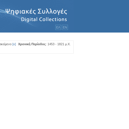
ΕΛ
ΕΝ
τικείμενο
[
x
]
Χρονική Περίοδος
: 1453 - 1821 μ.Χ.