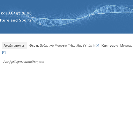
Αναζητήσατε:
Θέση
: Βυζαντινό Μουσείο Φθιώτιδας (Υπάτη)
[
x
]
Κατηγορία
: Μικροαν
[
x
]
Δεν βρέθηκαν αποτέλεσματα.