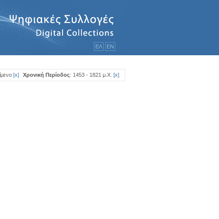
ΕΛ
ΕΝ
ίμενο
[
x
]
Χρονική Περίοδος
: 1453 - 1821 μ.Χ.
[
x
]