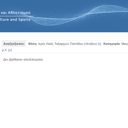
Αναζητήσατε:
Θέση
: Ιερός Ναός Ταξιαρχών Παπάδου (Λέσβου)
[
x
]
Κατηγορία
: Μικ
μ.Χ.
[
x
]
Δεν βρέθηκαν αποτέλεσματα.