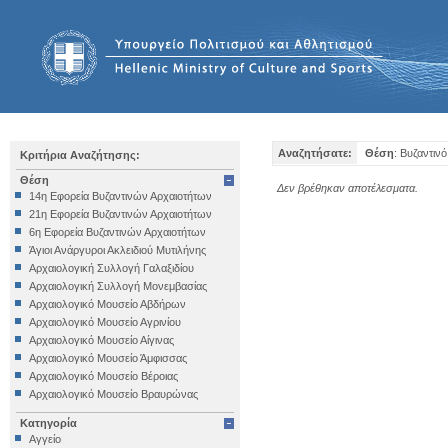
Αναζητήσατε:
Θέση
: Βυζαντινό
Κριτήρια Αναζήτησης:
Θέση
Δεν βρέθηκαν αποτέλεσματα.
14η Εφορεία Βυζαντινών Αρχαιοτήτων
21η Εφορεία Βυζαντινών Αρχαιοτήτων
6η Εφορεία Βυζαντινών Αρχαιοτήτων
Άγιοι Ανάργυροι Ακλειδιού Μυτιλήνης
Αρχαιολογική Συλλογή Γαλαξιδίου
Αρχαιολογική Συλλογή Μονεμβασίας
Αρχαιολογικό Μουσείο Αβδήρων
Αρχαιολογικό Μουσείο Αγρινίου
Αρχαιολογικό Μουσείο Αίγινας
Αρχαιολογικό Μουσείο Άμφισσας
Αρχαιολογικό Μουσείο Βέροιας
Αρχαιολογικό Μουσείο Βραυρώνας
Αρχαιολογικό Μουσείο Δελφών
Κατηγορία
Αρχαιολογικό Μουσείο Ηγουμενίτσας
Αγγείο