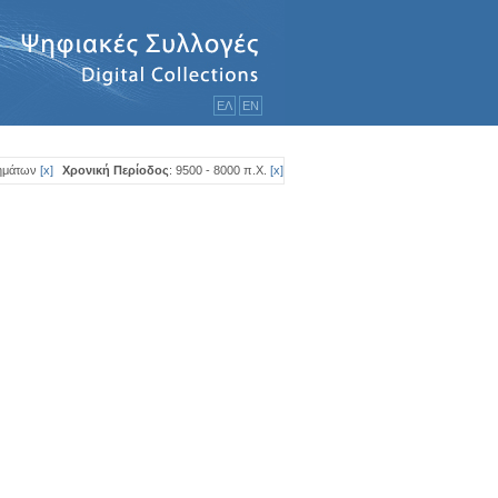
ΕΛ
ΕΝ
ημάτων
[
x
]
Χρονική Περίοδος
: 9500 - 8000 π.Χ.
[
x
]