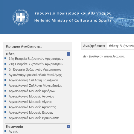
Αναζητήσατε:
Θέση
: Βυζαντινό
Κριτήρια Αναζήτησης:
Θέση
Δεν βρέθηκαν αποτέλεσματα.
14η Εφορεία Βυζαντινών Αρχαιοτήτων
21η Εφορεία Βυζαντινών Αρχαιοτήτων
6η Εφορεία Βυζαντινών Αρχαιοτήτων
Άγιοι Ανάργυροι Ακλειδιού Μυτιλήνης
Αρχαιολογική Συλλογή Γαλαξιδίου
Αρχαιολογική Συλλογή Μονεμβασίας
Αρχαιολογικό Μουσείο Αβδήρων
Αρχαιολογικό Μουσείο Αγρινίου
Αρχαιολογικό Μουσείο Αίγινας
Αρχαιολογικό Μουσείο Άμφισσας
Αρχαιολογικό Μουσείο Βέροιας
Αρχαιολογικό Μουσείο Βραυρώνας
Αρχαιολογικό Μουσείο Δελφών
Κατηγορία
Αρχαιολογικό Μουσείο Ηγουμενίτσας
Αγγείο