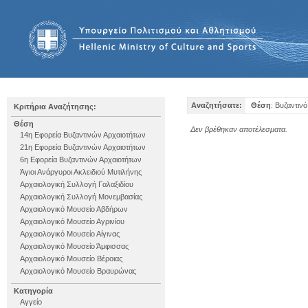
Αναζητήσατε:
Θέση
: Βυζαντινό
Κριτήρια Αναζήτησης:
Θέση
Δεν βρέθηκαν αποτέλεσματα.
14η Εφορεία Βυζαντινών Αρχαιοτήτων
21η Εφορεία Βυζαντινών Αρχαιοτήτων
6η Εφορεία Βυζαντινών Αρχαιοτήτων
Άγιοι Ανάργυροι Ακλειδιού Μυτιλήνης
Αρχαιολογική Συλλογή Γαλαξιδίου
Αρχαιολογική Συλλογή Μονεμβασίας
Αρχαιολογικό Μουσείο Αβδήρων
Αρχαιολογικό Μουσείο Αγρινίου
Αρχαιολογικό Μουσείο Αίγινας
Αρχαιολογικό Μουσείο Άμφισσας
Αρχαιολογικό Μουσείο Βέροιας
Αρχαιολογικό Μουσείο Βραυρώνας
Αρχαιολογικό Μουσείο Δελφών
Κατηγορία
Αρχαιολογικό Μουσείο Ηγουμενίτσας
Αγγείο