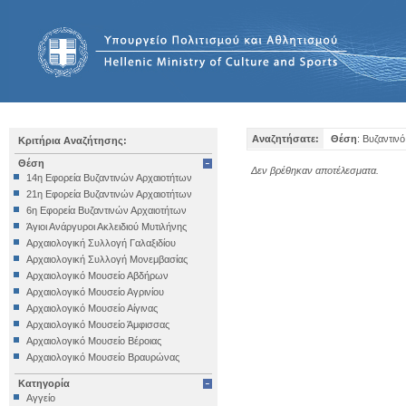
Αναζητήσατε:
Θέση
: Βυζαντινό
Κριτήρια Αναζήτησης:
Θέση
Δεν βρέθηκαν αποτέλεσματα.
14η Εφορεία Βυζαντινών Αρχαιοτήτων
21η Εφορεία Βυζαντινών Αρχαιοτήτων
6η Εφορεία Βυζαντινών Αρχαιοτήτων
Άγιοι Ανάργυροι Ακλειδιού Μυτιλήνης
Αρχαιολογική Συλλογή Γαλαξιδίου
Αρχαιολογική Συλλογή Μονεμβασίας
Αρχαιολογικό Μουσείο Αβδήρων
Αρχαιολογικό Μουσείο Αγρινίου
Αρχαιολογικό Μουσείο Αίγινας
Αρχαιολογικό Μουσείο Άμφισσας
Αρχαιολογικό Μουσείο Βέροιας
Αρχαιολογικό Μουσείο Βραυρώνας
Αρχαιολογικό Μουσείο Δελφών
Κατηγορία
Αρχαιολογικό Μουσείο Ηγουμενίτσας
Αγγείο