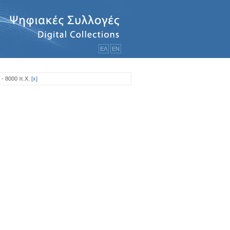
ΕΛ
ΕΝ
 - 8000 π.Χ.
[
x
]