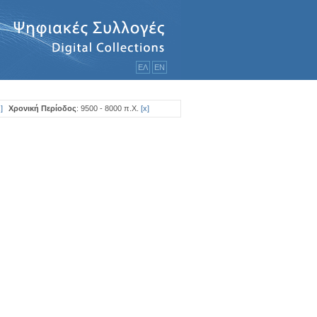
ΕΛ
ΕΝ
x
]
Χρονική Περίοδος
: 9500 - 8000 π.Χ.
[
x
]