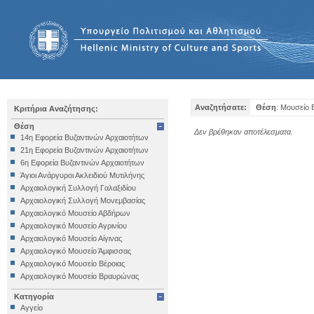
Αναζητήσατε:
Θέση
: Μουσείο 
Κριτήρια Αναζήτησης:
Θέση
Δεν βρέθηκαν αποτέλεσματα.
14η Εφορεία Βυζαντινών Αρχαιοτήτων
21η Εφορεία Βυζαντινών Αρχαιοτήτων
6η Εφορεία Βυζαντινών Αρχαιοτήτων
Άγιοι Ανάργυροι Ακλειδιού Μυτιλήνης
Αρχαιολογική Συλλογή Γαλαξιδίου
Αρχαιολογική Συλλογή Μονεμβασίας
Αρχαιολογικό Μουσείο Αβδήρων
Αρχαιολογικό Μουσείο Αγρινίου
Αρχαιολογικό Μουσείο Αίγινας
Αρχαιολογικό Μουσείο Άμφισσας
Αρχαιολογικό Μουσείο Βέροιας
Αρχαιολογικό Μουσείο Βραυρώνας
Αρχαιολογικό Μουσείο Δελφών
Κατηγορία
Αρχαιολογικό Μουσείο Ηγουμενίτσας
Αγγείο