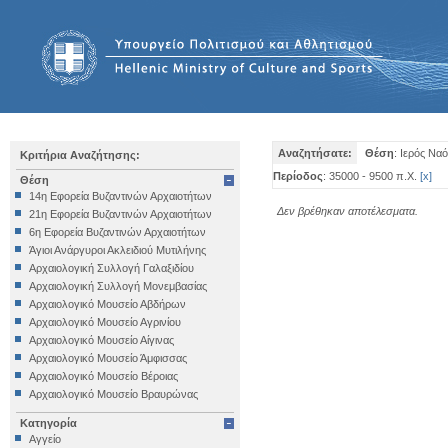
Αναζητήσατε:
Θέση
: Ιερός Να
Κριτήρια Αναζήτησης:
Περίοδος
: 35000 - 9500 π.Χ.
[
x
]
Θέση
14η Εφορεία Βυζαντινών Αρχαιοτήτων
Δεν βρέθηκαν αποτέλεσματα.
21η Εφορεία Βυζαντινών Αρχαιοτήτων
6η Εφορεία Βυζαντινών Αρχαιοτήτων
Άγιοι Ανάργυροι Ακλειδιού Μυτιλήνης
Αρχαιολογική Συλλογή Γαλαξιδίου
Αρχαιολογική Συλλογή Μονεμβασίας
Αρχαιολογικό Μουσείο Αβδήρων
Αρχαιολογικό Μουσείο Αγρινίου
Αρχαιολογικό Μουσείο Αίγινας
Αρχαιολογικό Μουσείο Άμφισσας
Αρχαιολογικό Μουσείο Βέροιας
Αρχαιολογικό Μουσείο Βραυρώνας
Αρχαιολογικό Μουσείο Δελφών
Κατηγορία
Αρχαιολογικό Μουσείο Ηγουμενίτσας
Αγγείο