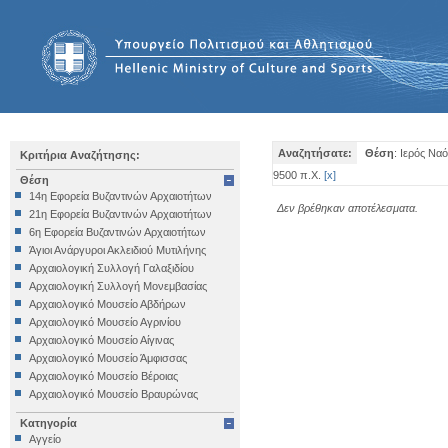
Αναζητήσατε:
Θέση
: Ιερός Ν
Κριτήρια Αναζήτησης:
9500 π.Χ.
[
x
]
Θέση
14η Εφορεία Βυζαντινών Αρχαιοτήτων
Δεν βρέθηκαν αποτέλεσματα.
21η Εφορεία Βυζαντινών Αρχαιοτήτων
6η Εφορεία Βυζαντινών Αρχαιοτήτων
Άγιοι Ανάργυροι Ακλειδιού Μυτιλήνης
Αρχαιολογική Συλλογή Γαλαξιδίου
Αρχαιολογική Συλλογή Μονεμβασίας
Αρχαιολογικό Μουσείο Αβδήρων
Αρχαιολογικό Μουσείο Αγρινίου
Αρχαιολογικό Μουσείο Αίγινας
Αρχαιολογικό Μουσείο Άμφισσας
Αρχαιολογικό Μουσείο Βέροιας
Αρχαιολογικό Μουσείο Βραυρώνας
Αρχαιολογικό Μουσείο Δελφών
Κατηγορία
Αρχαιολογικό Μουσείο Ηγουμενίτσας
Αγγείο