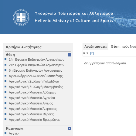
Αναζητήσατε:
Θέση
: Ιερός Να
Κριτήρια Αναζήτησης:
π.Χ.
[
x
]
Θέση
14η Εφορεία Βυζαντινών Αρχαιοτήτων
Δεν βρέθηκαν αποτέλεσματα.
21η Εφορεία Βυζαντινών Αρχαιοτήτων
6η Εφορεία Βυζαντινών Αρχαιοτήτων
Άγιοι Ανάργυροι Ακλειδιού Μυτιλήνης
Αρχαιολογική Συλλογή Γαλαξιδίου
Αρχαιολογική Συλλογή Μονεμβασίας
Αρχαιολογικό Μουσείο Αβδήρων
Αρχαιολογικό Μουσείο Αγρινίου
Αρχαιολογικό Μουσείο Αίγινας
Αρχαιολογικό Μουσείο Άμφισσας
Αρχαιολογικό Μουσείο Βέροιας
Αρχαιολογικό Μουσείο Βραυρώνας
Αρχαιολογικό Μουσείο Δελφών
Κατηγορία
Αρχαιολογικό Μουσείο Ηγουμενίτσας
Αγγείο