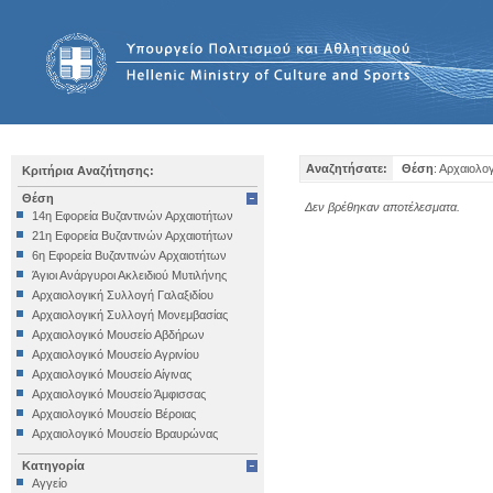
Αναζητήσατε:
Θέση
: Αρχαιολο
Κριτήρια Αναζήτησης:
Θέση
Δεν βρέθηκαν αποτέλεσματα.
14η Εφορεία Βυζαντινών Αρχαιοτήτων
21η Εφορεία Βυζαντινών Αρχαιοτήτων
6η Εφορεία Βυζαντινών Αρχαιοτήτων
Άγιοι Ανάργυροι Ακλειδιού Μυτιλήνης
Αρχαιολογική Συλλογή Γαλαξιδίου
Αρχαιολογική Συλλογή Μονεμβασίας
Αρχαιολογικό Μουσείο Αβδήρων
Αρχαιολογικό Μουσείο Αγρινίου
Αρχαιολογικό Μουσείο Αίγινας
Αρχαιολογικό Μουσείο Άμφισσας
Αρχαιολογικό Μουσείο Βέροιας
Αρχαιολογικό Μουσείο Βραυρώνας
Αρχαιολογικό Μουσείο Δελφών
Κατηγορία
Αρχαιολογικό Μουσείο Ηγουμενίτσας
Αγγείο