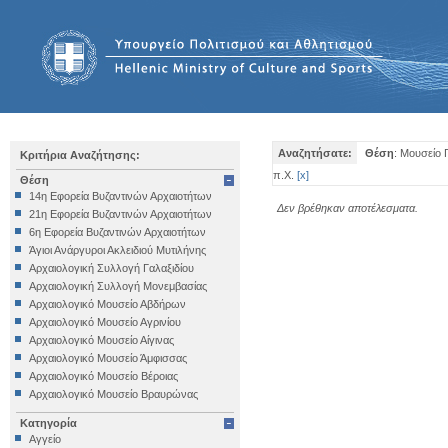
Αναζητήσατε:
Θέση
: Μουσείο
Κριτήρια Αναζήτησης:
π.Χ.
[
x
]
Θέση
14η Εφορεία Βυζαντινών Αρχαιοτήτων
Δεν βρέθηκαν αποτέλεσματα.
21η Εφορεία Βυζαντινών Αρχαιοτήτων
6η Εφορεία Βυζαντινών Αρχαιοτήτων
Άγιοι Ανάργυροι Ακλειδιού Μυτιλήνης
Αρχαιολογική Συλλογή Γαλαξιδίου
Αρχαιολογική Συλλογή Μονεμβασίας
Αρχαιολογικό Μουσείο Αβδήρων
Αρχαιολογικό Μουσείο Αγρινίου
Αρχαιολογικό Μουσείο Αίγινας
Αρχαιολογικό Μουσείο Άμφισσας
Αρχαιολογικό Μουσείο Βέροιας
Αρχαιολογικό Μουσείο Βραυρώνας
Αρχαιολογικό Μουσείο Δελφών
Κατηγορία
Αρχαιολογικό Μουσείο Ηγουμενίτσας
Αγγείο