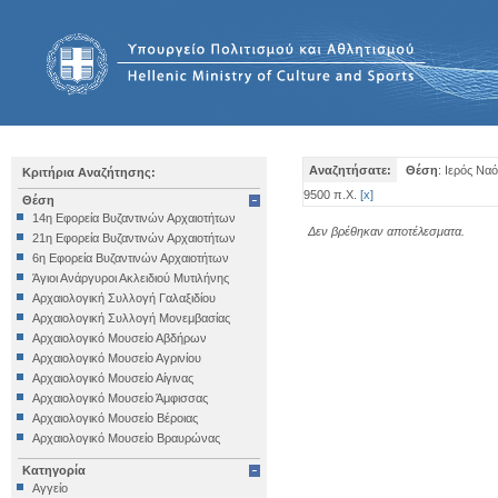
Αναζητήσατε:
Θέση
: Ιερός Να
Κριτήρια Αναζήτησης:
9500 π.Χ.
[
x
]
Θέση
14η Εφορεία Βυζαντινών Αρχαιοτήτων
Δεν βρέθηκαν αποτέλεσματα.
21η Εφορεία Βυζαντινών Αρχαιοτήτων
6η Εφορεία Βυζαντινών Αρχαιοτήτων
Άγιοι Ανάργυροι Ακλειδιού Μυτιλήνης
Αρχαιολογική Συλλογή Γαλαξιδίου
Αρχαιολογική Συλλογή Μονεμβασίας
Αρχαιολογικό Μουσείο Αβδήρων
Αρχαιολογικό Μουσείο Αγρινίου
Αρχαιολογικό Μουσείο Αίγινας
Αρχαιολογικό Μουσείο Άμφισσας
Αρχαιολογικό Μουσείο Βέροιας
Αρχαιολογικό Μουσείο Βραυρώνας
Αρχαιολογικό Μουσείο Δελφών
Κατηγορία
Αρχαιολογικό Μουσείο Ηγουμενίτσας
Αγγείο