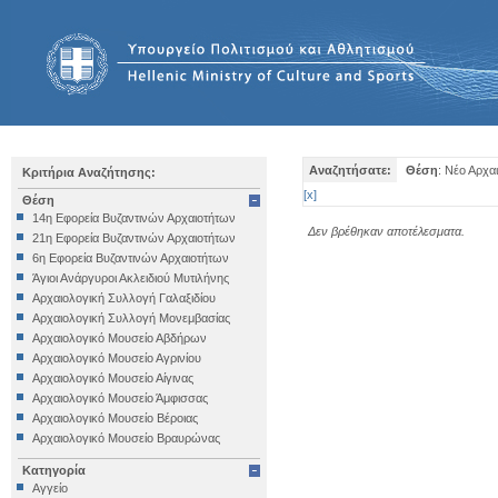
Αναζητήσατε:
Θέση
: Νέο Αρχα
Κριτήρια Αναζήτησης:
[
x
]
Θέση
14η Εφορεία Βυζαντινών Αρχαιοτήτων
Δεν βρέθηκαν αποτέλεσματα.
21η Εφορεία Βυζαντινών Αρχαιοτήτων
6η Εφορεία Βυζαντινών Αρχαιοτήτων
Άγιοι Ανάργυροι Ακλειδιού Μυτιλήνης
Αρχαιολογική Συλλογή Γαλαξιδίου
Αρχαιολογική Συλλογή Μονεμβασίας
Αρχαιολογικό Μουσείο Αβδήρων
Αρχαιολογικό Μουσείο Αγρινίου
Αρχαιολογικό Μουσείο Αίγινας
Αρχαιολογικό Μουσείο Άμφισσας
Αρχαιολογικό Μουσείο Βέροιας
Αρχαιολογικό Μουσείο Βραυρώνας
Αρχαιολογικό Μουσείο Δελφών
Κατηγορία
Αρχαιολογικό Μουσείο Ηγουμενίτσας
Αγγείο