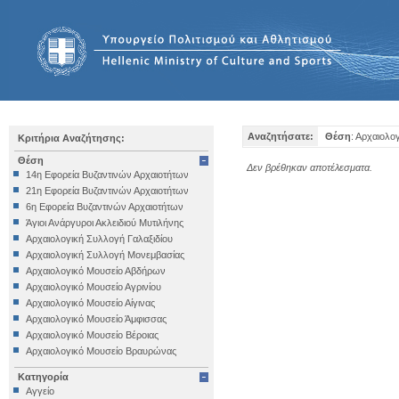
Αναζητήσατε:
Θέση
: Αρχαιολο
Κριτήρια Αναζήτησης:
Θέση
Δεν βρέθηκαν αποτέλεσματα.
14η Εφορεία Βυζαντινών Αρχαιοτήτων
21η Εφορεία Βυζαντινών Αρχαιοτήτων
6η Εφορεία Βυζαντινών Αρχαιοτήτων
Άγιοι Ανάργυροι Ακλειδιού Μυτιλήνης
Αρχαιολογική Συλλογή Γαλαξιδίου
Αρχαιολογική Συλλογή Μονεμβασίας
Αρχαιολογικό Μουσείο Αβδήρων
Αρχαιολογικό Μουσείο Αγρινίου
Αρχαιολογικό Μουσείο Αίγινας
Αρχαιολογικό Μουσείο Άμφισσας
Αρχαιολογικό Μουσείο Βέροιας
Αρχαιολογικό Μουσείο Βραυρώνας
Αρχαιολογικό Μουσείο Δελφών
Κατηγορία
Αρχαιολογικό Μουσείο Ηγουμενίτσας
Αγγείο