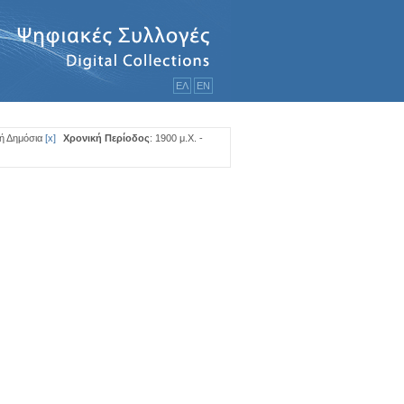
ΕΛ
ΕΝ
ή Δημόσια
[
x
]
Χρονική Περίοδος
: 1900 μ.Χ. -