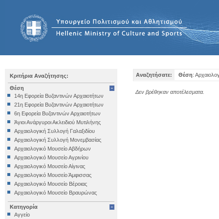
Αναζητήσατε:
Θέση
: Αρχαιολο
Κριτήρια Αναζήτησης:
Θέση
Δεν βρέθηκαν αποτέλεσματα.
14η Εφορεία Βυζαντινών Αρχαιοτήτων
21η Εφορεία Βυζαντινών Αρχαιοτήτων
6η Εφορεία Βυζαντινών Αρχαιοτήτων
Άγιοι Ανάργυροι Ακλειδιού Μυτιλήνης
Αρχαιολογική Συλλογή Γαλαξιδίου
Αρχαιολογική Συλλογή Μονεμβασίας
Αρχαιολογικό Μουσείο Αβδήρων
Αρχαιολογικό Μουσείο Αγρινίου
Αρχαιολογικό Μουσείο Αίγινας
Αρχαιολογικό Μουσείο Άμφισσας
Αρχαιολογικό Μουσείο Βέροιας
Αρχαιολογικό Μουσείο Βραυρώνας
Αρχαιολογικό Μουσείο Δελφών
Κατηγορία
Αρχαιολογικό Μουσείο Ηγουμενίτσας
Αγγείο