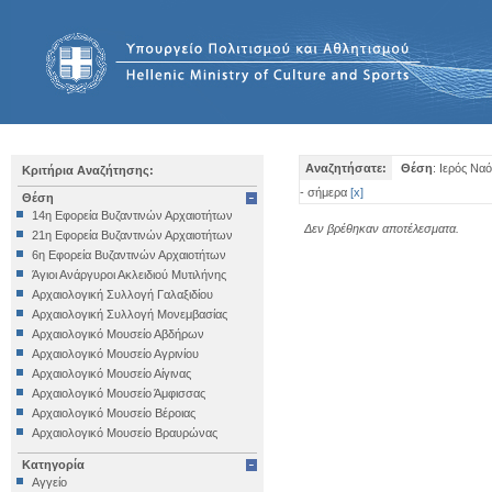
Αναζητήσατε:
Θέση
: Ιερός Να
Κριτήρια Αναζήτησης:
- σήμερα
[
x
]
Θέση
14η Εφορεία Βυζαντινών Αρχαιοτήτων
Δεν βρέθηκαν αποτέλεσματα.
21η Εφορεία Βυζαντινών Αρχαιοτήτων
6η Εφορεία Βυζαντινών Αρχαιοτήτων
Άγιοι Ανάργυροι Ακλειδιού Μυτιλήνης
Αρχαιολογική Συλλογή Γαλαξιδίου
Αρχαιολογική Συλλογή Μονεμβασίας
Αρχαιολογικό Μουσείο Αβδήρων
Αρχαιολογικό Μουσείο Αγρινίου
Αρχαιολογικό Μουσείο Αίγινας
Αρχαιολογικό Μουσείο Άμφισσας
Αρχαιολογικό Μουσείο Βέροιας
Αρχαιολογικό Μουσείο Βραυρώνας
Αρχαιολογικό Μουσείο Δελφών
Κατηγορία
Αρχαιολογικό Μουσείο Ηγουμενίτσας
Αγγείο