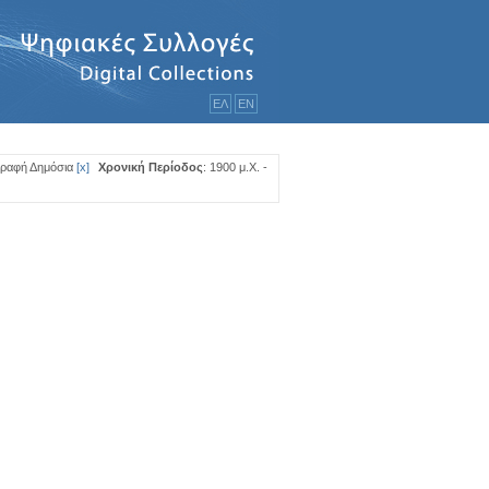
ΕΛ
ΕΝ
γραφή Δημόσια
[
x
]
Χρονική Περίοδος
: 1900 μ.Χ. -