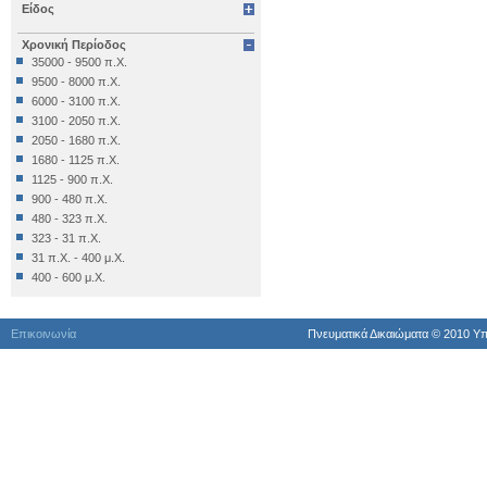
Είδος
Επιγραφή Δημόσια
Επιγραφή Θρησκευτική
Χρονική Περίοδος
Επιγραφή Ιδιωτική
35000 - 9500 π.Χ.
Έπιπλο
9500 - 8000 π.Χ.
Εργαλείο
6000 - 3100 π.Χ.
Έργο Γραπτού Λόγου
3100 - 2050 π.Χ.
Έργο Γραπτού Λόγου (Θρησκευτικό)
2050 - 1680 π.Χ.
Έργο Διακοσμητικό
1680 - 1125 π.Χ.
Εργο Ζωγραφικό
1125 - 900 π.Χ.
Έργο Ζωγραφικό
900 - 480 π.Χ.
Έργο Ζωγραφικό - Κατασκευή
480 - 323 π.Χ.
Έργο Κοροπλαστικής
323 - 31 π.Χ.
Έργο Μεταλλοτεχνίας
31 π.Χ. - 400 μ.Χ.
Έργο Μικροπλαστικής
400 - 600 μ.Χ.
Έργο Μικροτεχνίας
600 - 1024 μ.Χ.
Έργο Πλαστικής
1024 - 1453 μ.Χ.
Έργο Χρυσοκεντητικής
Επικοινωνία
Πνευματικά Δικαιώματα © 2010 Yπ
1453 - 1821 μ.Χ.
Έργο ψηφιδωτό
1821 - 1900 μ.Χ.
Έργο Ψηφιδωτό
1900 μ.Χ. - σήμερα
Κατάλοιπo Διατροφής
Κατάλοιπο Επεξεργασίας
Κατασκευή
Κινητά Διάφορα
Κινητό Εκτός Κατατάξεως
Κόσμημα