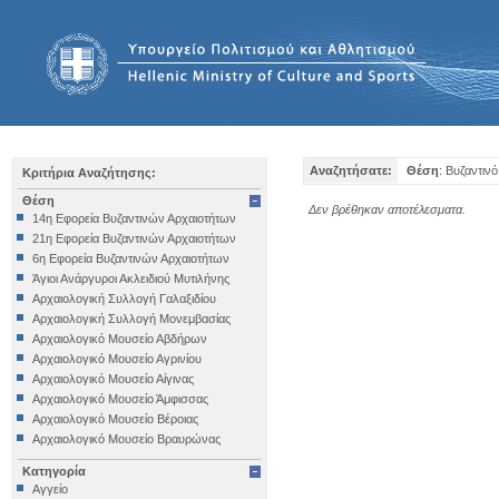
Αναζητήσατε:
Θέση
: Βυζαντιν
Κριτήρια Αναζήτησης:
Θέση
Δεν βρέθηκαν αποτέλεσματα.
14η Εφορεία Βυζαντινών Αρχαιοτήτων
21η Εφορεία Βυζαντινών Αρχαιοτήτων
6η Εφορεία Βυζαντινών Αρχαιοτήτων
Άγιοι Ανάργυροι Ακλειδιού Μυτιλήνης
Αρχαιολογική Συλλογή Γαλαξιδίου
Αρχαιολογική Συλλογή Μονεμβασίας
Αρχαιολογικό Μουσείο Αβδήρων
Αρχαιολογικό Μουσείο Αγρινίου
Αρχαιολογικό Μουσείο Αίγινας
Αρχαιολογικό Μουσείο Άμφισσας
Αρχαιολογικό Μουσείο Βέροιας
Αρχαιολογικό Μουσείο Βραυρώνας
Αρχαιολογικό Μουσείο Δελφών
Κατηγορία
Αρχαιολογικό Μουσείο Ηγουμενίτσας
Αγγείο