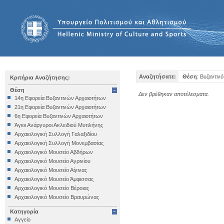
Αναζητήσατε:
Θέση
: Βυζαντιν
Κριτήρια Αναζήτησης:
Θέση
Δεν βρέθηκαν αποτέλεσματα.
14η Εφορεία Βυζαντινών Αρχαιοτήτων
21η Εφορεία Βυζαντινών Αρχαιοτήτων
6η Εφορεία Βυζαντινών Αρχαιοτήτων
Άγιοι Ανάργυροι Ακλειδιού Μυτιλήνης
Αρχαιολογική Συλλογή Γαλαξιδίου
Αρχαιολογική Συλλογή Μονεμβασίας
Αρχαιολογικό Μουσείο Αβδήρων
Αρχαιολογικό Μουσείο Αγρινίου
Αρχαιολογικό Μουσείο Αίγινας
Αρχαιολογικό Μουσείο Άμφισσας
Αρχαιολογικό Μουσείο Βέροιας
Αρχαιολογικό Μουσείο Βραυρώνας
Αρχαιολογικό Μουσείο Δελφών
Κατηγορία
Αρχαιολογικό Μουσείο Ηγουμενίτσας
Αγγείο