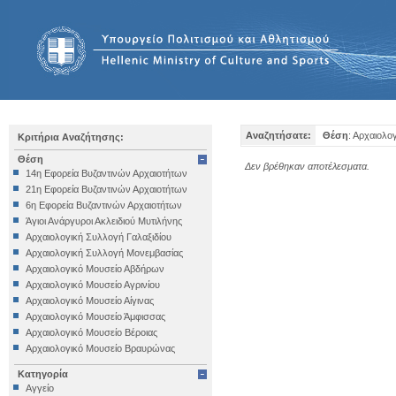
Αναζητήσατε:
Θέση
: Αρχαιολο
Κριτήρια Αναζήτησης:
Θέση
Δεν βρέθηκαν αποτέλεσματα.
14η Εφορεία Βυζαντινών Αρχαιοτήτων
21η Εφορεία Βυζαντινών Αρχαιοτήτων
6η Εφορεία Βυζαντινών Αρχαιοτήτων
Άγιοι Ανάργυροι Ακλειδιού Μυτιλήνης
Αρχαιολογική Συλλογή Γαλαξιδίου
Αρχαιολογική Συλλογή Μονεμβασίας
Αρχαιολογικό Μουσείο Αβδήρων
Αρχαιολογικό Μουσείο Αγρινίου
Αρχαιολογικό Μουσείο Αίγινας
Αρχαιολογικό Μουσείο Άμφισσας
Αρχαιολογικό Μουσείο Βέροιας
Αρχαιολογικό Μουσείο Βραυρώνας
Αρχαιολογικό Μουσείο Δελφών
Κατηγορία
Αρχαιολογικό Μουσείο Ηγουμενίτσας
Αγγείο