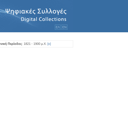
ΕΛ
ΕΝ
νική Περίοδος
: 1821 - 1900 μ.Χ.
[
x
]