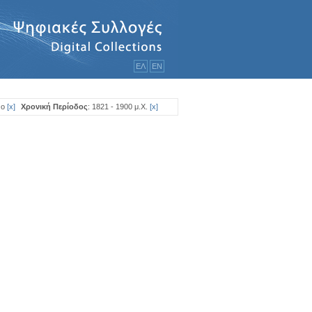
ΕΛ
ΕΝ
νο
[
x
]
Χρονική Περίοδος
: 1821 - 1900 μ.Χ.
[
x
]