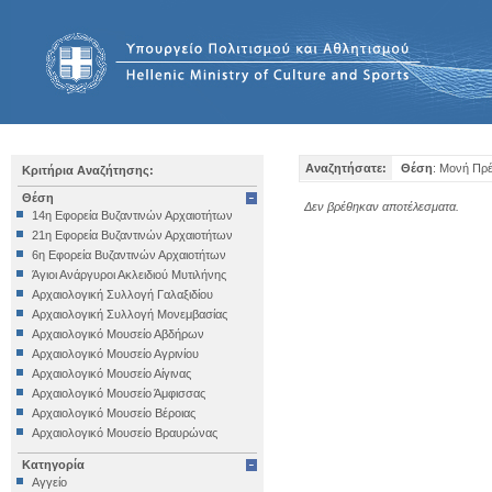
Αναζητήσατε:
Θέση
: Μονή Πρ
Κριτήρια Αναζήτησης:
Θέση
Δεν βρέθηκαν αποτέλεσματα.
14η Εφορεία Βυζαντινών Αρχαιοτήτων
21η Εφορεία Βυζαντινών Αρχαιοτήτων
6η Εφορεία Βυζαντινών Αρχαιοτήτων
Άγιοι Ανάργυροι Ακλειδιού Μυτιλήνης
Αρχαιολογική Συλλογή Γαλαξιδίου
Αρχαιολογική Συλλογή Μονεμβασίας
Αρχαιολογικό Μουσείο Αβδήρων
Αρχαιολογικό Μουσείο Αγρινίου
Αρχαιολογικό Μουσείο Αίγινας
Αρχαιολογικό Μουσείο Άμφισσας
Αρχαιολογικό Μουσείο Βέροιας
Αρχαιολογικό Μουσείο Βραυρώνας
Αρχαιολογικό Μουσείο Δελφών
Κατηγορία
Αρχαιολογικό Μουσείο Ηγουμενίτσας
Αγγείο